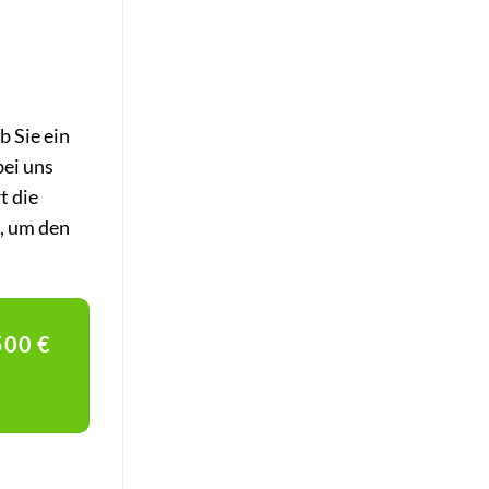
b Sie ein
bei uns
t die
, um den
00 €