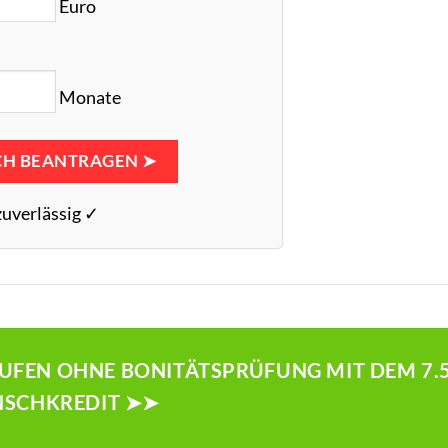
Euro
Monate
CH BEANTRAGEN ➤
zuverlässig ✓
AUFEN OHNE BONITÄTSPRÜFUNG MIT DEM 7.5
SCHKREDIT ➤➤