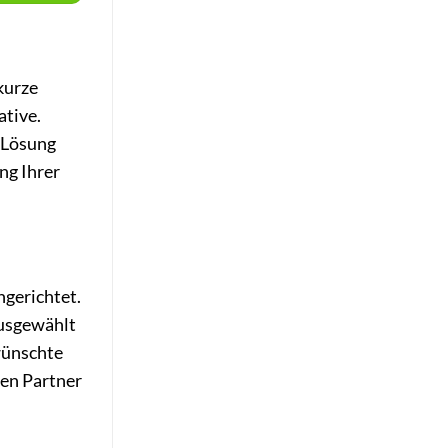
kurze
ative.
e Lösung
ng Ihrer
ngerichtet.
ausgewählt
ewünschte
ten Partner