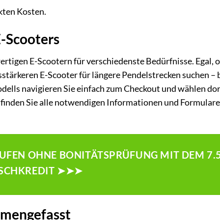
kten Kosten.
E-Scooters
rtigen E-Scootern für verschiedenste Bedürfnisse. Egal, o
gsstärkeren E-Scooter für längere Pendelstrecken suchen – 
ells navigieren Sie einfach zum Checkout und wählen dor
finden Sie alle notwendigen Informationen und Formulare
AUFEN OHNE BONITÄTSPRÜFUNG MIT DEM 7.5
CHKREDIT ➤➤➤
mmengefasst