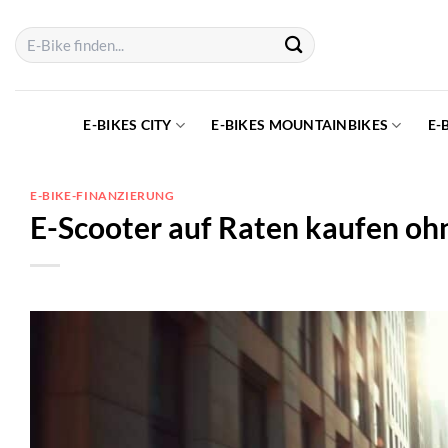
Zum
Suchen
Inhalt
nach:
springen
E-BIKES CITY
E-BIKES MOUNTAINBIKES
E-
E-BIKE-FINANZIERUNG
E-Scooter auf Raten kaufen oh