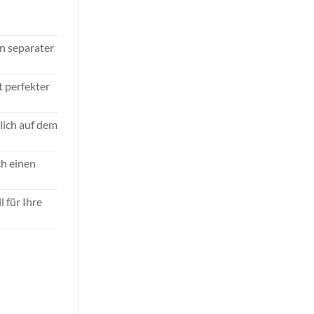
in separater
t perfekter
lich auf dem
ch einen
 für Ihre